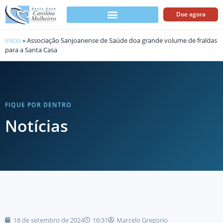
Doe agora
Início
»
Associação Sanjoanense de Saúde doa grande volume de fraldas
para a Santa Casa
FIQUE POR DENTRO
Notícias
18 de setembro de 2024
16:31
Marcelo Gregorio