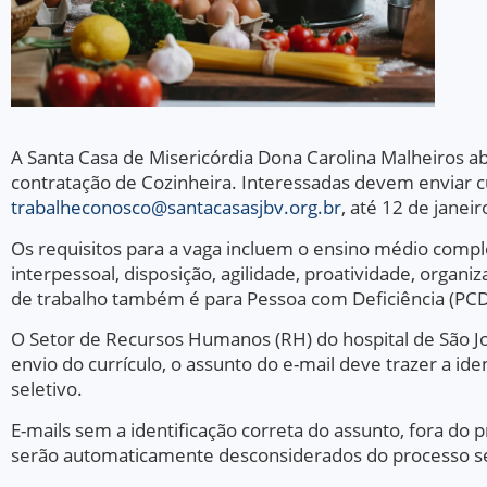
A Santa Casa de Misericórdia Dona Carolina Malheiros ab
contratação de Cozinheira. Interessadas devem enviar cu
trabalheconosco@santacasasjbv.org.br
, até 12 de janeir
Os requisitos para a vaga incluem o ensino médio comple
interpessoal, disposição, agilidade, proatividade, organi
de trabalho também é para Pessoa com Deficiência (PCD
O Setor de Recursos Humanos (RH) do hospital de São J
envio do currículo, o assunto do e-mail deve trazer a id
seletivo.
E-mails sem a identificação correta do assunto, fora do
serão automaticamente desconsiderados do processo sel