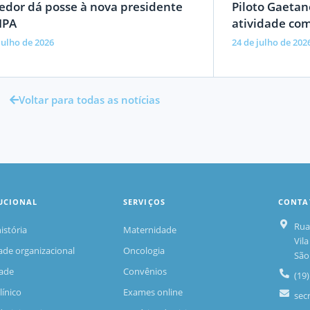
edor dá posse à nova presidente
Piloto Gaetan
IPA
atividade co
julho de 2026
24 de julho de 202
Voltar para todas as notícias
TUCIONAL
SERVIÇOS
CONTA
Rua
istória
Maternidade
Vil
ade organizacional
Oncologia
São 
ade
Convênios
(19
línico
Exames online
sec