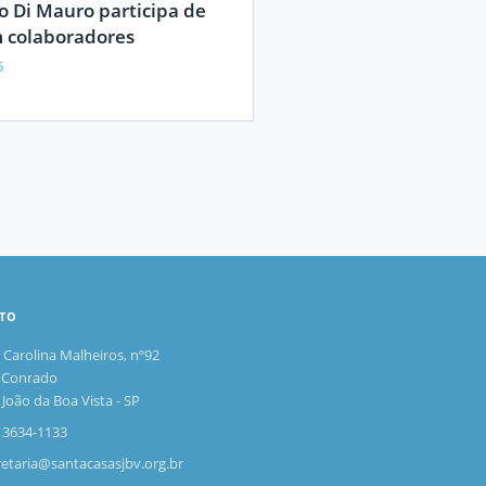
o Di Mauro participa de
m colaboradores
6
TO
 Carolina Malheiros, nº92
a Conrado
João da Boa Vista - SP
) 3634-1133
retaria@santacasasjbv.org.br