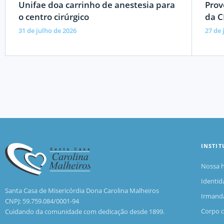
Unifae doa carrinho de anestesia para
Prov
o centro cirúrgico
da C
31 de julho de 2026
27 de 
INSTI
Nossa h
Identid
Santa Casa de Misericórdia Dona Carolina Malheiros
Irmand
CNPJ: 59.759.084/0001-94
Corpo c
Cuidando da comunidade com dedicação desde 1899.