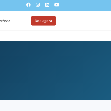
Doe agora
arência